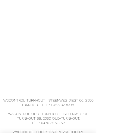
W8CONTROL TURNHOUT : STEENWEG DIEST 66, 2300
TURNHOUT, TÉL :
0468 32 83 89
W8CONTROL OUD- TURNHOUT : STEENWEG OP
TURNHOUT 68, 2360 OUD-TURNHOUT,
TÉL :
0470 39 26 52
W8CONTROL HOOGSTRATEN, VRIJHEID 121,