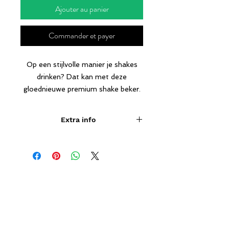
Ajouter au panier
Commander et payer
Op een stijlvolle manier je shakes
drinken? Dat kan met deze
gloednieuwe premium shake beker.
Deze beker heeft een uitermate
goede kwaliteit en heeft met zijn
Extra info
zwarte kleur een tijdloos design.
Niet aanbevolen tijdens de
zwangerschap en niet geschikt voor
Inhoud: 700ml.
kinderen - 18 jaar.
Dit product vervangt nooit een geen
gezond voedingspatroon en gezonde
voeding steeds van essentieel
belang.