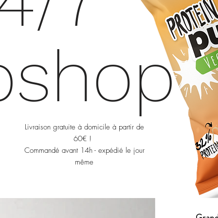
4/7
bshop
Livraison gratuite à domicile à partir de
60€ !
Commandé avant 14h - expédié le jour
même
Grand 