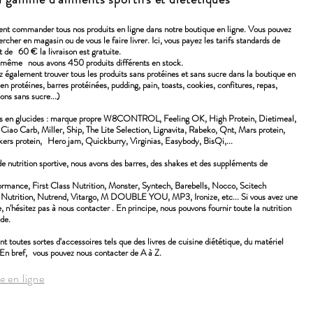
nt commander tous nos produits en ligne dans notre boutique en ligne. Vous pouvez
ercher en magasin ou de vous le faire livrer. Ici, vous payez les tarifs standards de
t de
60 € la livraison est gratuite.
n même
nous avons 450 produits différents en stock.
 également trouver tous les produits sans protéines et sans sucre dans la boutique en
 en protéines, barres protéinées, pudding, pain, toasts, cookies, confitures, repas,
ons sans sucre...)
s en glucides : marque propre W8CONTROL, Feeling OK, High Protein, Dietimeal,
Ciao Carb, Miller, Ship, The Lite Selection, Lignavita, Rabeko, Qnt, Mars protein,
kers protein,
Hero jam, Quickburry, Virginias, Easybody, BisQi,...
nutrition sportive, nous avons des barres, des shakes et des suppléments de
rmance, First Class Nutrition, Monster, Syntech, Barebells, Nocco, Scitech
Nutrition, Nutrend, Vitargo, M DOUBLE YOU, MP3, Ironize, etc... Si vous avez une
 n'hésitez pas à nous contacter . En principe, nous pouvons fournir toute la nutrition
de.
toutes sortes d'accessoires tels que des livres de cuisine diététique, du matériel
En bref,
vous pouvez nous contacter de A à Z.
e en ligne