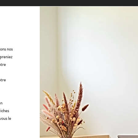
tons nos
mpreniez
otre
otre
en
riches
vous le