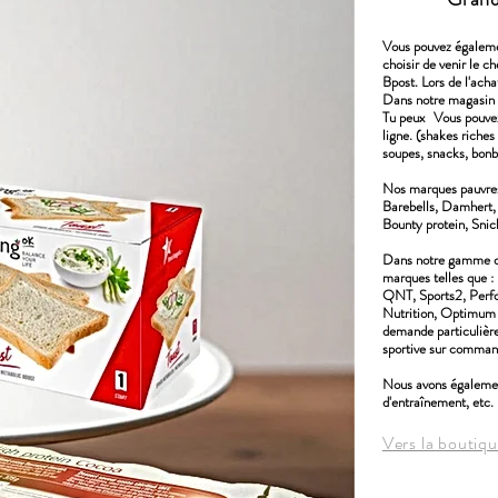
Vous pouvez égaleme
choisir de venir le ch
Bpost. Lors de l'acha
Dans notre magasi
Tu peux
Vous pouvez
ligne. (shakes riches
soupes, snacks, bonb
Nos marques pauvre
Barebells, Damhert, 
Bounty protein, Snic
Dans notre gamme de 
marques telles que :
QNT, Sports2, Perfo
Nutrition, Optimum 
demande particulière,
sportive sur comman
Nous avons également 
d'entraînement, etc. 
Vers la boutiqu