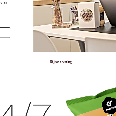
nsuite
15 jaar ervaring