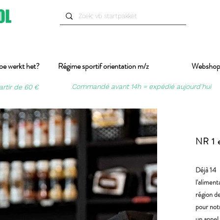
oe werkt het?
Régime sportif orientation m/z
Websho
Commandé avant 14h = expédié aujourd'hui
artir de 60 €
NR 1 e
Déjà 14
l'aliment
région d
pour not
un appel 