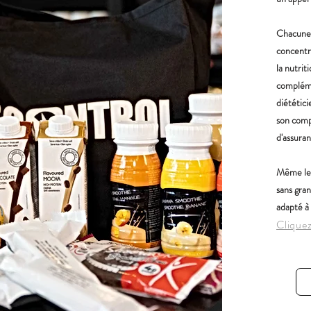
Chacune 
concentr
la nutrit
compléme
diététic
son comp
d'assura
Même les
sans gra
adapté à 
Cliquez