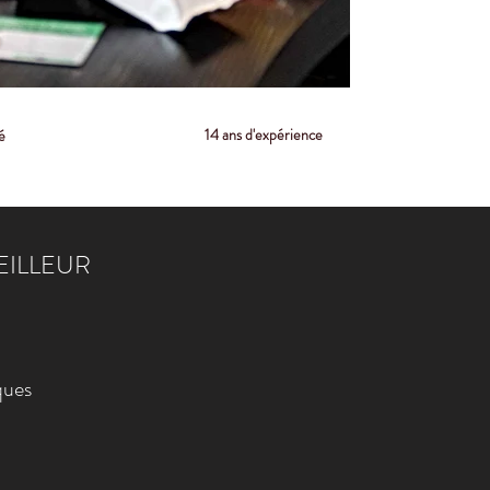
14 ans d'expérience
é
EILLEUR
ques