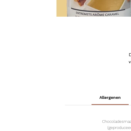
D
v
E
e
Allergenen
Chocoladesmaak
(geproduceer