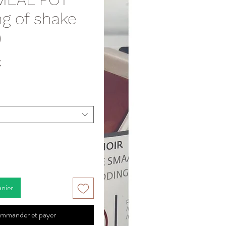
g of shake
)
Prix
€
anier
mmander et payer