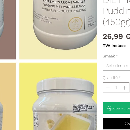
Puddin
(450gr
26,99 
TVA Incluse
Smaak
*
Sélectionner
Quantité
*
Ajouter au p
Co