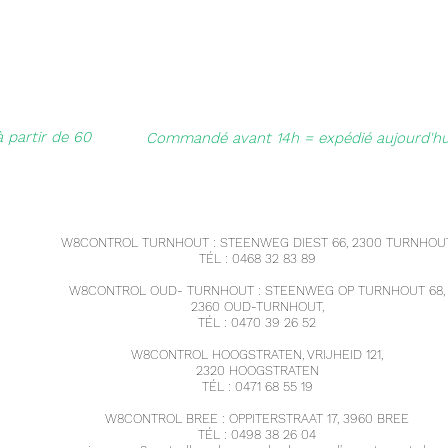
à partir de 60
Commandé avant 14h = expédié aujourd'hu
W8CONTROL TURNHOUT : STEENWEG DIEST 66, 2300 TURNHOUT
TÉL : 0468 32 83 89
W8CONTROL OUD- TURNHOUT : STEENWEG OP TURNHOUT 68,
2360 OUD-TURNHOUT,
TÉL : 0470 39 26 52
W8CONTROL HOOGSTRATEN, VRIJHEID 121,
2320 HOOGSTRATEN
TÉL : 0471 68 55 19
W8CONTROL BREE : OPPITERSTRAAT 17, 3960 BREE
TÉL : 0498 38 26 04