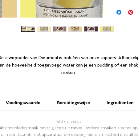
it eiwitpoeder van Dietimeal is ook één van onze toppers. Afhankeli
an de hoeveelheid toegevoegd water kan je een pudding of een sha
maken.
en grote bulkverpakking (450gr) aan een voordelige prijs. Verpakt m
en doseerlepel. Bevat 17 tot 18 porties en is geschikt vanaf fase 1 v
het (proteïne) dieet.
Voedingswaarde
Bereidingswijze
Ingredïenten
Melk en soja.
: chocoladesmaak bevat gluten uit tarwe , andere smaken slechts spo
d in een fabriek met apparatuur die selderij, eieren, mosterd en sulfie