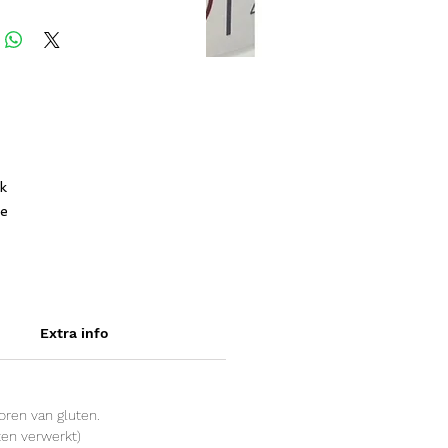
jk
ke
et
an
Extra info
ren van gluten.
ten verwerkt)