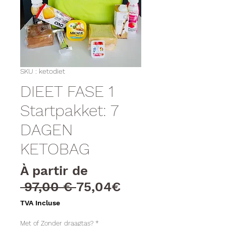
SKU : ketodiet
DIEET FASE 1
Startpakket: 7
DAGEN
KETOBAG
À partir de
Prix
Prix
 97,00 € 
75,04€
original
promotionnel
TVA Incluse
Met of Zonder draagtas?
*