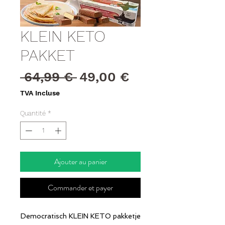
KLEIN KETO
PAKKET
Prix
Prix
 64,99 € 
49,00 €
original
promotionnel
TVA Incluse
Quantité
*
Ajouter au panier
Commander et payer
Democratisch KLEIN KETO pakketje