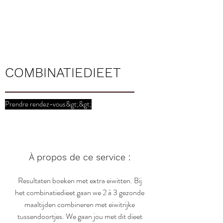
€ 65 - 1ste
gesprek,
daarna € 15
COMBINATIEDIEET
Prendre rendez-vous&gt;&gt;
À propos de ce service :
Resultaten boeken met extra eiwitten. Bij
het combinatiedieet gaan we 2 à 3 gezonde
maaltijden combineren met eiwitrijke
tussendoortjes. We gaan jou met dit dieet