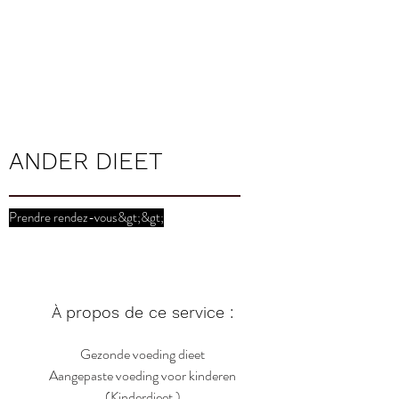
€ 75 - 1ste
gesprek,
daarna €
37.5
ANDER DIEET
Prendre rendez-vous&gt;&gt;
À propos de ce service :
Gezonde voeding dieet
Aangepaste voeding voor kinderen
(Kinderdieet )