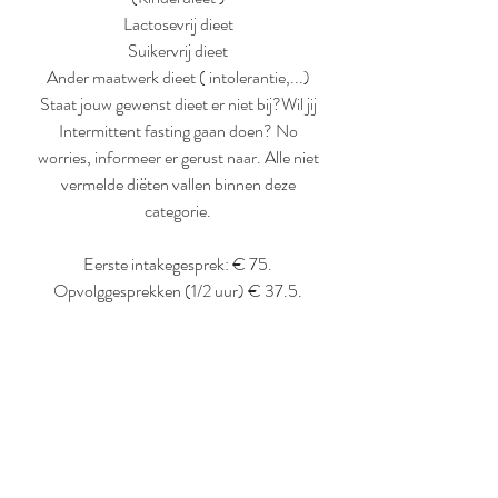
Lactosevrij dieet
Suikervrij dieet
Ander maatwerk dieet ( intolerantie,...)
Staat jouw gewenst dieet er niet bij?Wil jij
Intermittent fasting gaan doen? No
worries, informeer er gerust naar. Alle niet
vermelde diëten vallen binnen deze
categorie.
Eerste intakegesprek: € 75.
Opvolggesprekken (1/2 uur) € 37.5.