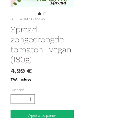
SKU : 4019736012542
Spread
zongedroogde
tomaten- vegan
(180g)
Prix
4,99 €
TVA Incluse
Quantité
*
Ajouter au panier