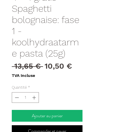
Spaghetti
bolognaise: fase
1 -
koolhydraatarm
e pasta (25g)
Prix
Prix
 13,65 € 
10,50 €
original
promotionnel
TVA Incluse
Quantité
*
Ajouter au panier
Commander et payer