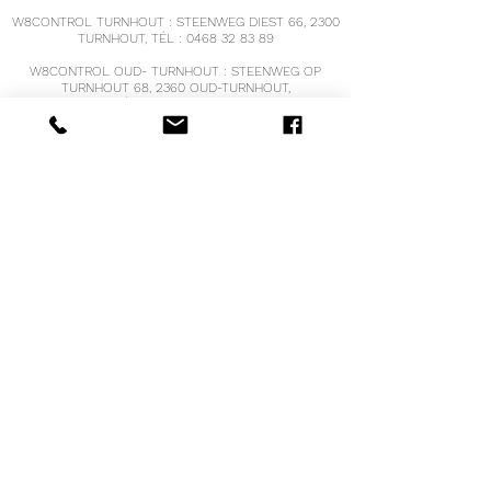
W8CONTROL TURNHOUT : STEENWEG DIEST 66, 2300
TURNHOUT, TÉL :
0468 32 83 89
W8CONTROL OUD- TURNHOUT : STEENWEG OP
TURNHOUT 68, 2360 OUD-TURNHOUT,
TÉL :
0470 39 26 52
W8CONTROL HOOGSTRATEN, VRIJHEID 121,
2320 HOOGSTRATEN
TÉL :
0471 68 55 19
W8CONTROL BREE : OPPITERSTRAAT 17, 3960 BREE
TÉL :
0498 38 26 04
voir
www.w8controlbree.be
pour les heures
d'ouverture et des informations supplémentaires
COURRIEL :
info@w8control.be
IBANBE
41 0689 0420 3210
Numéro de TVA : BE
0661.609.086
@2021 COPYRIGHT PAR W8CONTROL
®
BISQI
CONCEPTION PAR BOOST-IT.BE
Diététicien agréé avec le numéro RIZIV/INAMI
5-
63285-91-601