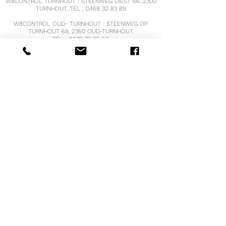
W8CONTROL TURNHOUT : STEENWEG DIEST 66, 2300
TURNHOUT, TÉL :
0468 32 83 89
W8CONTROL OUD- TURNHOUT : STEENWEG OP
TURNHOUT 68, 2360 OUD-TURNHOUT,
TÉL :
0470 39 26 52
W8CONTROL HOOGSTRATEN, VRIJHEID 121,
2320 HOOGSTRATEN
TÉL :
0471 68 55 19
W8CONTROL BREE : OPPITERSTRAAT 17, 3960 BREE
TÉL :
0498 38 26 04
voir
www.w8controlbree.be
pour les heures
d'ouverture et des informations supplémentaires
COURRIEL :
info@w8control.be
IBANBE
41 0689 0420 3210
Numéro de TVA : BE
0661.609.086
@2021 COPYRIGHT PAR W8CONTROL
®
BISQI
CONCEPTION PAR BOOST-IT.BE
Diététicien agréé avec le numéro RIZIV/INAMI
5-
63285-91-601