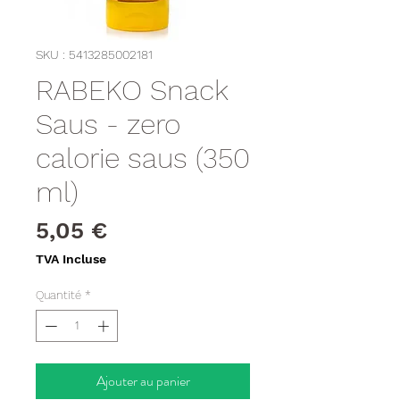
SKU : 5413285002181
RABEKO Snack
Saus - zero
calorie saus (350
ml)
Prix
5,05 €
TVA Incluse
Quantité
*
Ajouter au panier