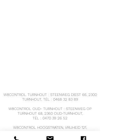
Eiwitten
22,0 g
8,8 g
Zout
1,70 g
0,68
g
W8CONTROL TURNHOUT : STEENWEG DIEST 66, 2300
TURNHOUT, TÉL :
0468 32 83 89
W8CONTROL OUD- TURNHOUT : STEENWEG OP
TURNHOUT 68, 2360 OUD-TURNHOUT,
TÉL :
0470 39 26 52
W8CONTROL HOOGSTRATEN, VRIJHEID 121,
2320 HOOGSTRATEN
TÉL :
0471 68 55 19