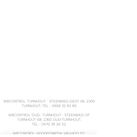
Kan lupine, noten, haver, melk en soja
Koolhydraten (g)
6
3
bevatten.
waarvan suikers
0,5
0,25
(g)
Vezels (g)
20
10
Eiwitten (g)
28
14
Zout (g)
1,5
0,75
W8CONTROL TURNHOUT : STEENWEG DIEST 66, 2300
TURNHOUT, TÉL :
0468 32 83 89
W8CONTROL OUD- TURNHOUT : STEENWEG OP
TURNHOUT 68, 2360 OUD-TURNHOUT,
TÉL :
0470 39 26 52
W8CONTROL HOOGSTRATEN, VRIJHEID 121,