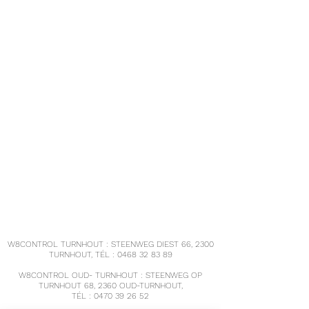
- Waarvan
-
-
suikers
8.4 gram
3 gram
- Waarvan
-
-
polyolen
5.88 gram
2,1 gram
Voedingsvezels
23,5
8,2 gram
gram
Eiwitten
27,44
9.8
gram
gram
W8CONTROL TURNHOUT : STEENWEG DIEST 66, 2300
TURNHOUT, TÉL :
0468 32 83 89
W8CONTROL OUD- TURNHOUT : STEENWEG OP
TURNHOUT 68, 2360 OUD-TURNHOUT,
TÉL :
0470 39 26 52