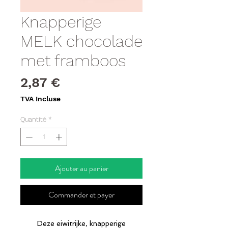
Knapperige
MELK chocolade
met framboos
Prix
2,87 €
TVA Incluse
Quantité
*
Ajouter au panier
Commander et payer
Deze eiwitrijke, knapperige