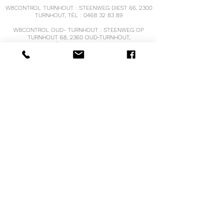
W8CONTROL TURNHOUT : STEENWEG DIEST 66, 2300
TURNHOUT, TÉL :
0468 32 83 89
W8CONTROL OUD- TURNHOUT : STEENWEG OP
TURNHOUT 68, 2360 OUD-TURNHOUT,
TÉL :
0470 39 26 52
W8CONTROL HOOGSTRATEN, VRIJHEID 121,
2320 HOOGSTRATEN
TÉL :
0471 68 55 19
W8CONTROL BREE : OPPITERSTRAAT 17, 3960 BREE
TÉL :
0498 38 26 04
voir
www.w8controlbree.be
pour les heures
d'ouverture et des informations supplémentaires
COURRIEL :
info@w8control.be
IBANBE
41 0689 0420 3210
Numéro de TVA : BE
0661.609.086
@2021 COPYRIGHT PAR W8CONTROL
®
BISQI
CONCEPTION PAR BOOST-IT.BE
Diététicien agréé avec le numéro RIZIV/INAMI
5-
63285-91-601