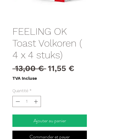
FEELING OK
Toast Volkoren (
4 x 4 stuks)
Prix
Prix
 13,00 € 
11,55 €
original
promotionnel
TVA Incluse
Quantité
*
Ajouter au panier
Commander et payer