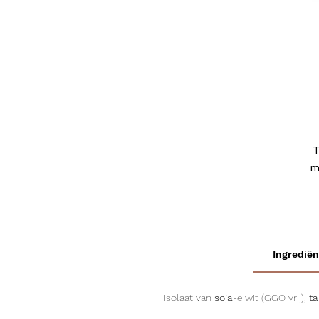
T
m
Ingredië
Isolaat van
soja
-eiwit (GGO vrij),
ta