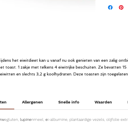
ijdens het eiwitdieet kan u vanaf nu ook genieten van een zalig ontbi
et toast. 1 zakje met telkens 4 eiwitrijke beschuiten. Ze bevatten 15 
eiwitten en slechts 3,2 g koolhydraten. Deze toasten zijn toegelaten
vanaf fase 1 in het eiwitdieet.
nten
Allergenen
Snelle info
Waarden
rw
egluten,
lupine
nmeel,
e
i-albumine, plantaardige vezels, olijfolie extra