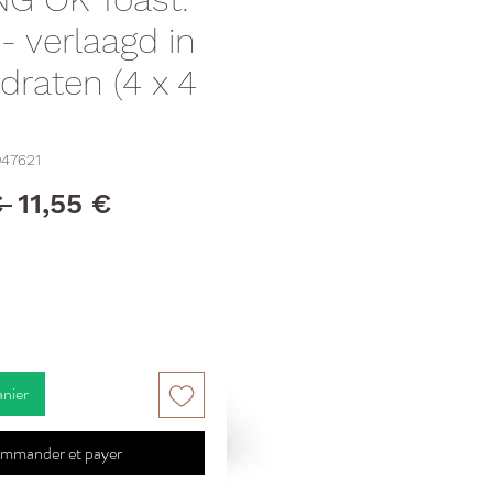
- verlaagd in
draten (4 x 4
047621
Prix
Prix
 
11,55 €
original
promotionnel
anier
mmander et payer