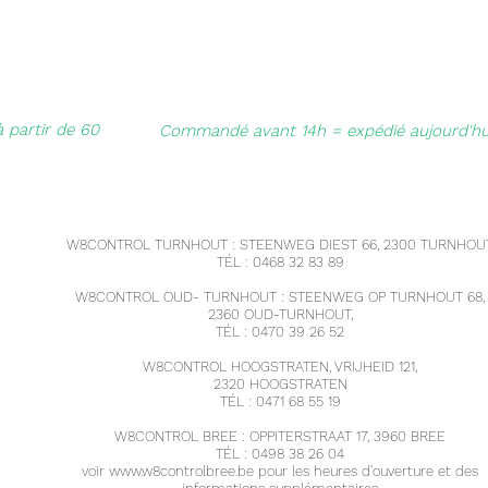
à partir de 60
Commandé avant 14h = expédié aujourd'hu
W8CONTROL TURNHOUT : STEENWEG DIEST 66, 2300 TURNHOUT
TÉL : 0468 32 83 89
W8CONTROL OUD- TURNHOUT : STEENWEG OP TURNHOUT 68,
2360 OUD-TURNHOUT,
TÉL : 0470 39 26 52
W8CONTROL HOOGSTRATEN, VRIJHEID 121,
2320 HOOGSTRATEN
TÉL : 0471 68 55 19
W8CONTROL BREE : OPPITERSTRAAT 17, 3960 BREE
TÉL : 0498 38 26 04
voir
www.w8controlbree.be
pour les heures d'ouverture et des