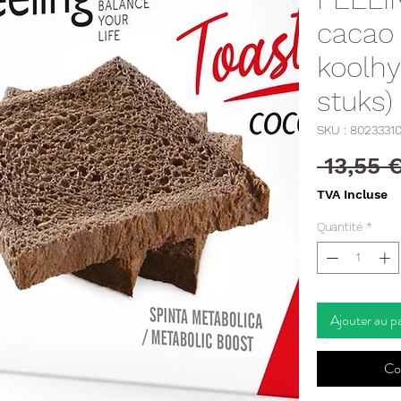
cacao 
koolhy
stuks)
SKU : 8023331
 13,55 €
TVA Incluse
Quantité
*
Ajouter au p
Co