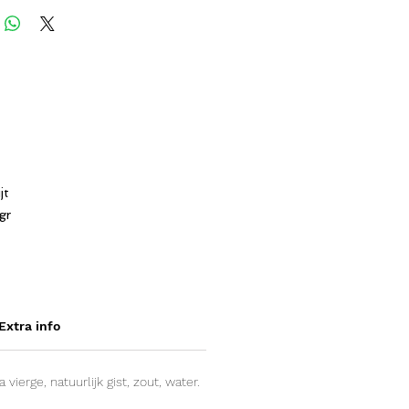
jt
gr
Extra info
 vierge, natuurlijk gist, zout, water.