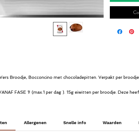
Co
Vers Broodje, Bocconcino met chocoladepitten. Verpakt per broodje
VANAF FASE 1! (max.1 per dag ). 15g eiwitten per broodje. Deze heef
een heerlijke chocolade smaak en nog eens extra stukje gezonde
chocolade erbij.
it broodje heeft een smaak ongeveer te vergelijken met een sandwi
nten
Allergenen
Snelle info
Waarden
structuur, maar nu beter dan vroeger, met heerlijke stukjes chocolade
Dit kant- en klaar brood is laag in koolhydraten en rijk aan proteïnen