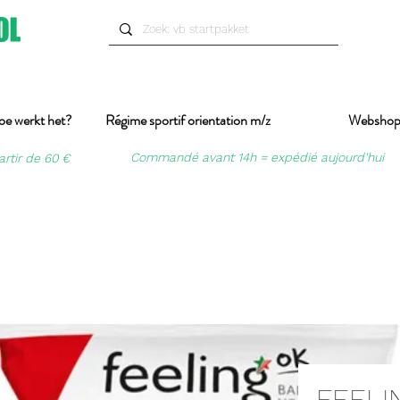
oe werkt het?
Régime sportif orientation m/z
Websho
Commandé avant 14h = expédié aujourd'hui
artir de 60 €
FEELI