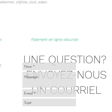
kiemen, olijfolie, zout, water.
s
i
Paiement en ligne sécurisé
UNE QUESTION?
,
ENVOYEZ-NOUS
UN COURRIEL