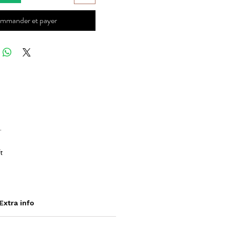
mmander et payer
.
t
ch
Extra info
.
.