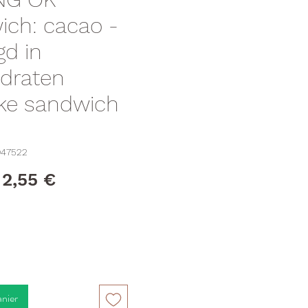
ch: cacao -
gd in
draten
ijke sandwich
047522
Prix
Prix
2,55 €
original
promotionnel
anier