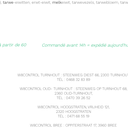
),
tarwe
-eiwitten, erwt-eiwit,
melk
eiwit, tarwevezels, tarwebloem, tarwe
We raden je aan om niet meer dan 1 broodje per dag te nemen tijden
fase 1. Het broodje bewaart makkelijk enkele maanden.
à partir de 60
Commandé avant 14h = expédié aujourd'hu
W8CONTROL TURNHOUT : STEENWEG DIEST 66, 2300 TURNHOUT
TÉL : 0468 32 83 89
W8CONTROL OUD- TURNHOUT : STEENWEG OP TURNHOUT 68,
2360 OUD-TURNHOUT,
TÉL : 0470 39 26 52
W8CONTROL HOOGSTRATEN, VRIJHEID 121,
2320 HOOGSTRATEN
TÉL : 0471 68 55 19
W8CONTROL BREE : OPPITERSTRAAT 17, 3960 BREE