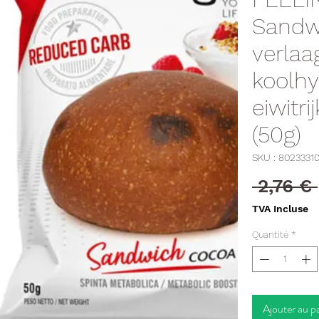
Sandwi
verlaa
koolhy
eiwitr
(50g)
SKU : 8023331
 2,76 € 
TVA Incluse
Quantité
*
Ajouter au p