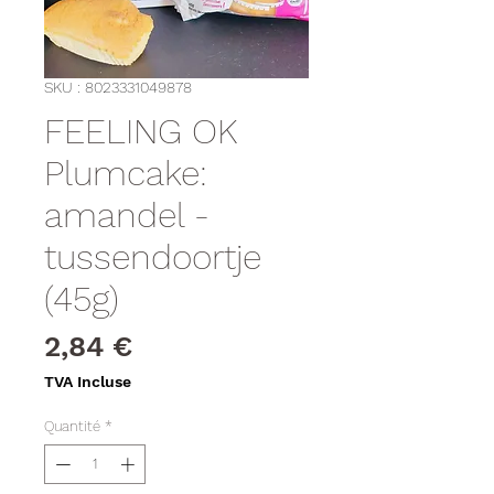
SKU : 8023331049878
FEELING OK
Plumcake:
amandel -
tussendoortje
(45g)
Prix
2,84 €
TVA Incluse
Quantité
*