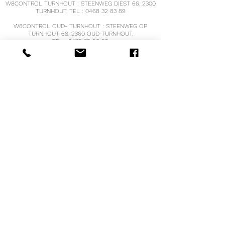
W8CONTROL TURNHOUT : STEENWEG DIEST 66, 2300
TURNHOUT, TÉL :
0468 32 83 89
W8CONTROL OUD- TURNHOUT : STEENWEG OP
TURNHOUT 68, 2360 OUD-TURNHOUT,
TÉL :
0470 39 26 52
W8CONTROL HOOGSTRATEN, VRIJHEID 121,
2320 HOOGSTRATEN
TÉL :
0471 68 55 19
W8CONTROL BREE : OPPITERSTRAAT 17, 3960 BREE
TÉL :
0498 38 26 04
voir
www.w8controlbree.be
pour les heures
d'ouverture et des informations supplémentaires
COURRIEL :
info@w8control.be
IBANBE
41 0689 0420 3210
Numéro de TVA : BE
0661.609.086
@2021 COPYRIGHT PAR W8CONTROL
®
BISQI
CONCEPTION PAR BOOST-IT.BE
Diététicien agréé avec le numéro RIZIV/INAMI
5-
63285-91-601