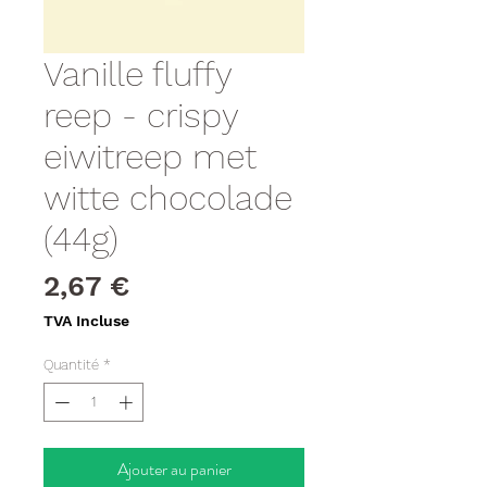
Vanille fluffy
reep - crispy
eiwitreep met
witte chocolade
(44g)
Prix
2,67 €
TVA Incluse
Quantité
*
Ajouter au panier