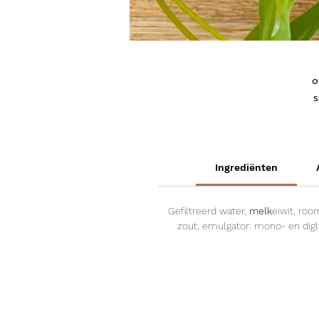
o
s
Ingrediënten
Gefiltreerd water,
melk
eiwit, roo
zout, emulgator: mono- en digl