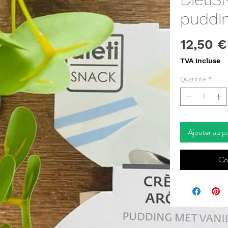
puddin
12,50 €
TVA Incluse
Quantité
*
Ajouter au p
Co