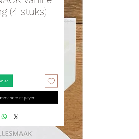
g (4 stuks)
Prix
anier
mmander et payer