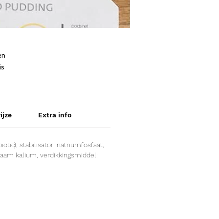
en
is
ijze
Extra info
otic), stabilisator: natriumfosfaat,
faam kalium, verdikkingsmiddel: