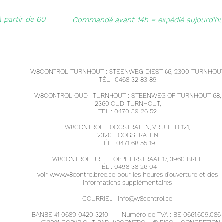
à partir de 60
Commandé avant 14h = expédié aujourd'hu
W8CONTROL TURNHOUT : STEENWEG DIEST 66, 2300 TURNHOUT
TÉL : 0468 32 83 89
W8CONTROL OUD- TURNHOUT : STEENWEG OP TURNHOUT 68,
2360 OUD-TURNHOUT,
TÉL : 0470 39 26 52
W8CONTROL HOOGSTRATEN, VRIJHEID 121,
2320 HOOGSTRATEN
TÉL : 0471 68 55 19
W8CONTROL BREE : OPPITERSTRAAT 17, 3960 BREE
TÉL : 0498 38 26 04
voir
www.w8controlbree.be
pour les heures d'ouverture et des
informations supplémentaires
COURRIEL :
info@w8control.be
IBANBE 41 0689 0420 3210
Numéro de TVA : BE 0661.609.086