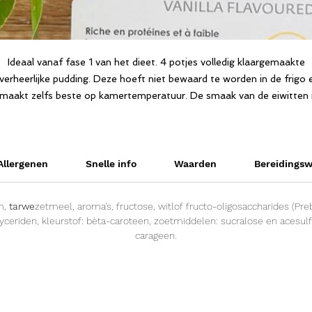
Ideaal vanaf fase 1 van het dieet. 4 potjes volledig klaargemaakte
verheerlijke pudding. Deze hoeft niet bewaard te worden in de frigo 
maakt zelfs beste op kamertemperatuur. De smaak van de eiwitten 
perfect gecamoufleerd. Dus lekker én praktisch. Gewoon openen en
klaar. Dit is de oplossing voor mensen die op hun werk niet de
mogelijkheid hebben om iets op te warmen of koel te bewaren. Ook
verkrijgbaar in chocoladepudding (Dietimeal Chocoladepudding).
Allergenen
Snelle info
Waarden
Bereidingsw
m,
tarwe
zetmeel, aroma's, fructose, witlof fructo-oligosaccharides (Prebi
yceriden, kleurstof: bèta-caroteen, zoetmiddelen: sucralose en acesul
carageen.