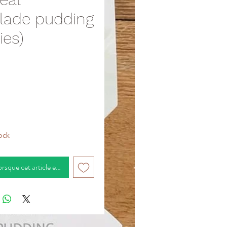
lade pudding
ies)
Prix
ock
orsque cet article est disponible