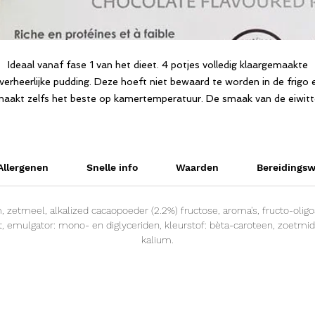
Ideaal vanaf fase 1 van het dieet. 4 potjes volledig klaargemaakte
verheerlijke pudding. Deze hoeft niet bewaard te worden in de frigo 
aakt zelfs het beste op kamertemperatuur. De smaak van de eiwit
is perfect gecamoufleerd. Dus lekker én praktisch. Gewoon openen e
klaar. Dit is de oplossing voor mensen die op hun werk niet de
mogelijkheid hebben om iets op te warmen of koel te bewaren. Ook
verkrijgbaar in vanillepudding (Dietimeal Vanillepudding).
Allergenen
Snelle info
Waarden
Bereidingsw
, zetmeel, alkalized cacaopoeder (2.2%) fructose, aroma's, fructo-oligosa
out, emulgator: mono- en diglyceriden, kleurstof: bèta-caroteen, zoetm
kalium.