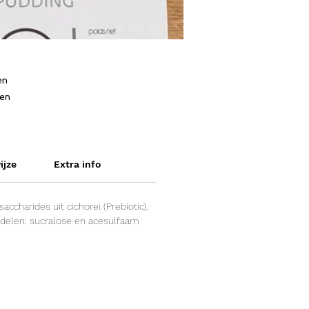
en
ten
n
ijze
Extra info
ccharides uit cichorei (Prebiotic),
iddelen: sucralose en acesulfaam