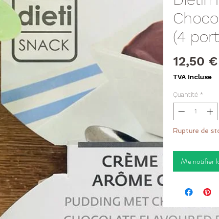
Choco
(4 port
12,50 €
TVA Incluse
Quantité
*
Rupture de st
Me notifier l