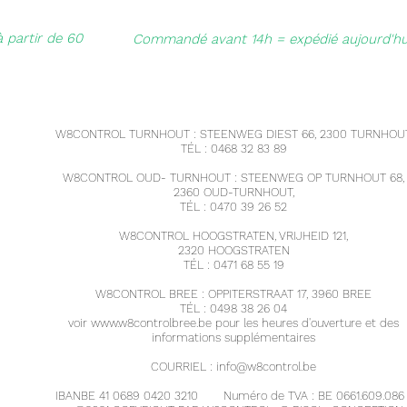
à partir de 60
Commandé avant 14h = expédié aujourd'hu
W8CONTROL TURNHOUT : STEENWEG DIEST 66, 2300 TURNHOUT
TÉL : 0468 32 83 89
W8CONTROL OUD- TURNHOUT : STEENWEG OP TURNHOUT 68,
2360 OUD-TURNHOUT,
TÉL : 0470 39 26 52
W8CONTROL HOOGSTRATEN, VRIJHEID 121,
2320 HOOGSTRATEN
TÉL : 0471 68 55 19
W8CONTROL BREE : OPPITERSTRAAT 17, 3960 BREE
TÉL : 0498 38 26 04
voir
www.w8controlbree.be
pour les heures d'ouverture et des
informations supplémentaires
COURRIEL :
info@w8control.be
IBANBE 41 0689 0420 3210
Numéro de TVA : BE 0661.609.086