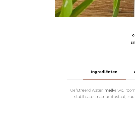
o
sm
Ingrediënten
Gefiltreerd water,
melk
eiwit, room
stabilisator: natriumfosfaat, z