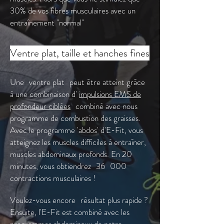
30% de vos fibres musculaires avec un
entraînement "normal"
Ventre plat, taille et hanches fines
Une
ventre plat
peut être atteint grâce
à une combinaison d'
impulsions EMS de
profondeur ciblées
combiné avec nous
programme de combustion des graisses.
Avec le programme 'abdos' d'E-Fit, vous
atteignez les muscles difficiles à entraîner,
muscles abdominaux profonds. En 20
minutes, vous obtiendrez
36
000
contractions musculaires !
Voulez-vous encore
résultat plus rapide ?
Ensuite, l'E-Fit est combiné avec les