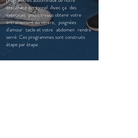
programmes abdominaux de notre
entraîneur personnel. Avec ça
des
exercices
pouvez-vous obtenir votre
entraînement du ventre,
poignées
d'amour
tacle et votre
abdomen
rendre
serré. Ces programmes sont construits
étape par étape.