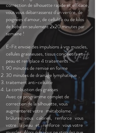
correction de silhouette rapide et efficace,
vous vous débarrasserez d'un ventre, de
poignées d'amour, de cellulite ou de kilos
de bébé en seulement 2x20 minutes par
semaine !
E-Fit envoie des impulsions à vos muscles,
cellules graisseuses, tissus conjonctifs et
peau et remplace 4 traitements :
90 minutes de remise en forme
30 minutes de drainage lymphatique
traitement anti-cellulite
La combustion des graisses
Avec ce programme complet de
correction de la silhouette, vous
augmenterez votre
métabolisme,
brûlures
vous
calories,
renforce
vous
votre
la peau
et
renforce
vous votre
muscles. Alors que vous ne stimulez que