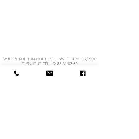
W8CONTROL TURNHOUT : STEENWEG DIEST 66, 2300
TURNHOUT, TÉL :
0468 32 83 89
W8CONTROL OUD- TURNHOUT : STEENWEG OP
TURNHOUT 68, 2360 OUD-TURNHOUT,
TÉL :
0470 39 26 52
W8CONTROL HOOGSTRATEN, VRIJHEID 121,
2320 HOOGSTRATEN
TÉL :
0471 68 55 19
W8CONTROL BREE : OPPITERSTRAAT 17, 3960 BREE
TÉL :
0498 38 26 04
voir
www.w8controlbree.be
pour les heures
d'ouverture et des informations supplémentaires
COURRIEL :
info@w8control.be